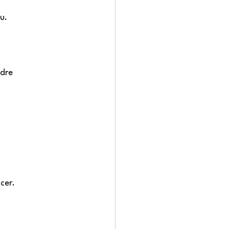
u. 
dre 
cer. 