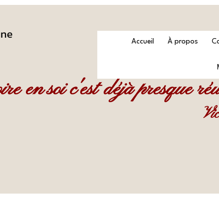
nne
Accueil
À propos
Co
ire en soi c'est déjà presque réu
Vi