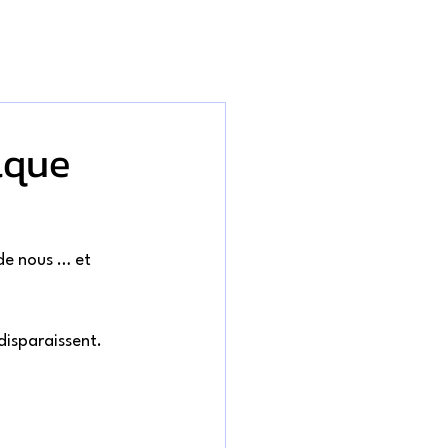
lque
de nous … et 
isparaissent. 