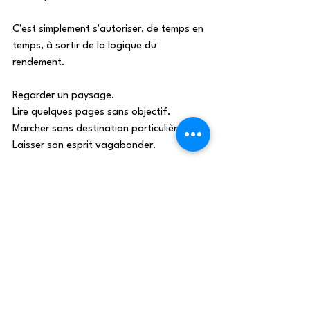
C'est simplement s'autoriser, de temps en 
temps, à sortir de la logique du 
rendement. 
Regarder un paysage. 
Lire quelques pages sans objectif. 
Marcher sans destination particulière. 
Laisser son esprit vagabonder. 
Des gestes simples, qui paraissent 
anodins, mais qui permettent souvent de 
retrouver un rapport plus apaisé à soi 
même. 
En conclusion,
Si vous avez du mal à ne rien faire, 