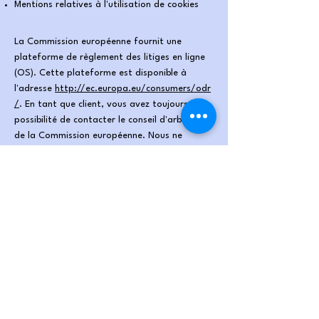
Mentions relatives à l'utilisation de cookies
La Commission européenne fournit une
plateforme de règlement des litiges en ligne
(OS). Cette plateforme est disponible à
l'adresse
http://ec.europa.eu/consumers/odr
/
. En tant que client, vous avez toujours la
possibilité de contacter le conseil d'arbitrage
de la Commission européenne. Nous ne
sommes ni disposés à, ni obligés de,
participer à une procédure de règlement des
litiges devant un conseil d'arbitrage de la
consommation.
E-mail :
Tél. :
Fax :
Adresse :